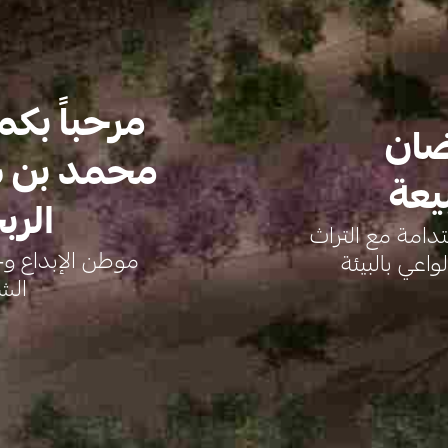
مرحباً بكم
ضان
محمد بن س
يعة
الرب
دامة مع التراث
موطن الإبداع و
واعي بالبيئة
الش